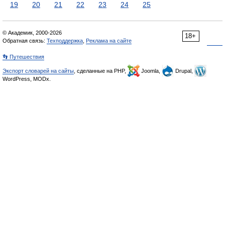
19
20
21
22
23
24
25
© Академик, 2000-2026
18+
Обратная связь:
Техподдержка
,
Реклама на сайте
👣 Путешествия
Экспорт словарей на сайты
, сделанные на PHP,
Joomla,
Drupal,
WordPress, MODx.