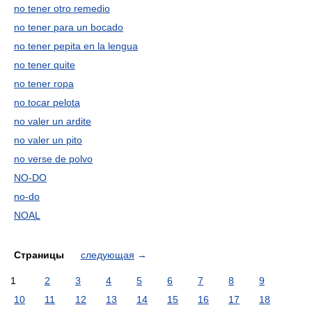
no tener otro remedio
no tener para un bocado
no tener pepita en la lengua
no tener quite
no tener ropa
no tocar pelota
no valer un ardite
no valer un pito
no verse de polvo
NO-DO
no-do
NOAL
Страницы
следующая
→
1
2
3
4
5
6
7
8
9
10
11
12
13
14
15
16
17
18